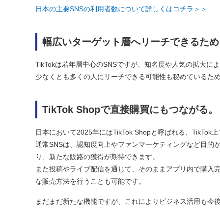
日本の主要SNSの利用者数について詳しくはコチラ＞＞
幅広いターゲット層へリーチできるため
TikTokは若年層中心のSNSですが、知名度や人気の拡
少なくとも多くの人にリーチできる可能性も秘めているた
TikTok Shopで直接購買にもつながる。
日本において2025年にはTikTok Shopと呼ばれる、Ti
通常SNSは、認知度向上やファンマーケティングなど目的が
り、新たな販路の獲得が期待できます。
また投稿やライブ配信を通じて、そのままアプリ内で購入完了
な販売方法を行うことも可能です。
まだまだ新たな機能ですが、これによりビジネス活用も今