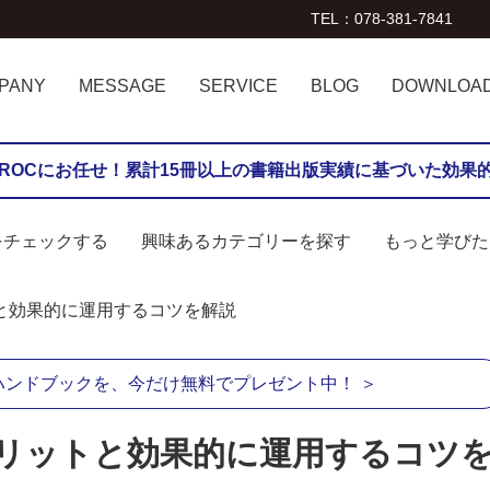
TEL：078-381-7841
PANY
MESSAGE
SERVICE
BLOG
DOWNLOA
・MVV
らROCにお任せ！累計15冊以上の書籍出版実績に基づいた効果
をチェックする
興味あるカテゴリーを探す
もっと学びた
FACEBOOK (1)
INSTAGRAM (50)
LINE (7)
REPOSTA (6)
SEO (1)
SNSの基本 (40)
SNS全般 (14)
SNS広告 (5)
TIKTOK (5)
X（旧TWITTER） (5)
ほんまの学校 (2)
インタビュー (8)
サイト改善 (2)
ランディングページ (1)
社員インタビュー (22)
資料ダウンロ
セミナー
トと効果的に運用するコツを解説
術のハンドブックを、今だけ無料でプレゼント中！ ＞
るメリットと効果的に運用するコツ