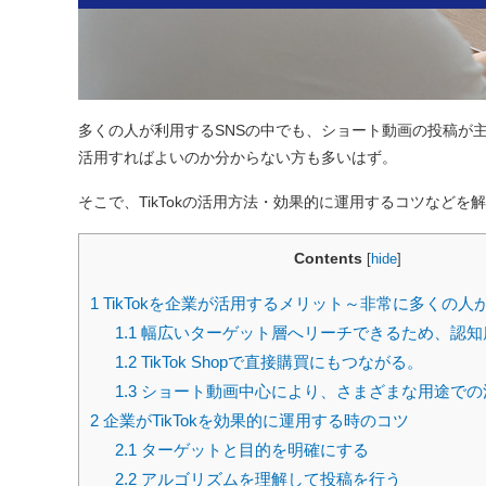
多くの人が利用するSNSの中でも、ショート動画の投稿が主
活用すればよいのか分からない方も多いはず。
そこで、TikTokの活用方法・効果的に運用するコツなどを
Contents
[
hide
]
1
TikTokを企業が活用するメリット～非常に多くの人
1.1
幅広いターゲット層へリーチできるため、認知
1.2
TikTok Shopで直接購買にもつながる。
1.3
ショート動画中心により、さまざまな用途での
2
企業がTikTokを効果的に運用する時のコツ
2.1
ターゲットと目的を明確にする
2.2
アルゴリズムを理解して投稿を行う