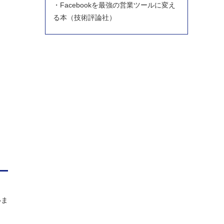
・Facebookを最強の営業ツールに変え
る本（技術評論社）
いま