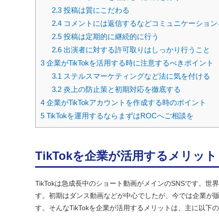
2.3
投稿は質にこだわる
2.4
コメントには返信するなどコミュニケーション
2.5
投稿は定期的に継続的に行う
2.6
出演者に対する許可取りはしっかり行うこと
3
企業がTikTokを活用する時に注意するべきポイント
3.1
ステルスマーケティングなど法に気を付ける
3.2
炎上の防止策と初期対応を徹底する
4
企業がTikTokアカウントを作成する時のポイント
5
TikTokを運用するならまずはROCへご相談を
TikTokを企業が活用するメリッ
TikTokは急成長中のショート動画がメインのSNSです。世
す。初期はダンス動画などが中心でしたが、今では企業が
す。そんなTikTokを企業が活用するメリットは、主に以