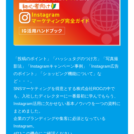
「投稿のポイント」「ハッシュタグのつけ方」「写真撮
影法」「Instagramキャンペーン事例」「Instagram広告
のポイント」「ショッピング機能について」な
ど・・・。
SNSマーケティングを得意とする株式会社ROCの中で
も、入社したディレクターに一番最初に学んでもらう、
Instagram活用に欠かせない基本ノウハウを一つの資料に
まとめました。
企業のブランディングや集客に必須となっている
Instagram。
ぜひこの機会にご確認ください。